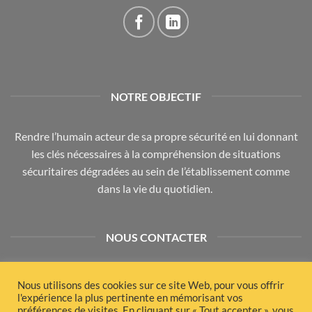
NOTRE OBJECTIF
Rendre l’humain acteur de sa propre sécurité en lui donnant
les clés nécessaires à la compréhension de situations
sécuritaires dégradées au sein de l’établissement comme
dans la vie du quotidien.
NOUS CONTACTER
Vous souhaitez plus d'information ?
Nous utilisons des cookies sur ce site Web, pour vous offrir
Consultez notre Faq ou contactez-nous directement par
l'expérience la plus pertinente en mémorisant vos
préférences de visites. En cliquant sur « Tout accepter », vous
téléphone .